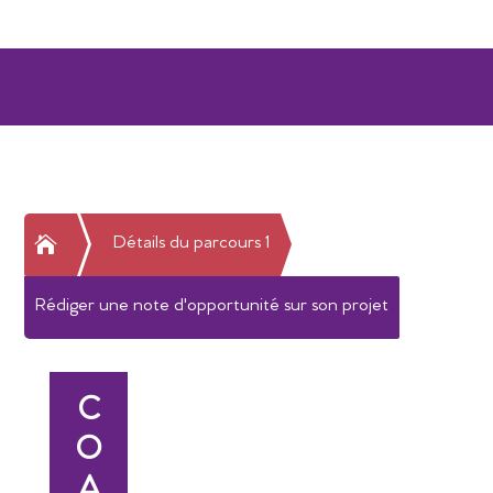

Détails du parcours 1
Rédiger une note d'opportunité sur son projet
C
O
A